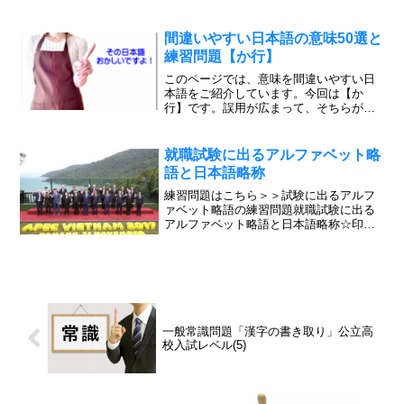
「未だに」でしょうか。「未だに」と
「今だに」どちらが正解?パソコンで変換
しようとしたら「未だに」になり、「今
間違いやすい日本語の意味50選と
だに」はありません。＜例文...
練習問題【か行】
このページでは、意味を間違いやすい日
本語をご紹介しています。今回は【か
行】です。誤用が広まって、そちらが語
句の意味として独り歩きしている例が多
くあります。相手によっては失礼にあた
る場合がありますので、語句の本来の意
就職試験に出るアルファベット略
味を確認しておきましょう。...
語と日本語略称
練習問題はこちら＞＞試験に出るアルフ
ァベット略語の練習問題就職試験に出る
アルファベット略語と日本語略称☆印は
高校生の就職試験に出やすい略語です。
※TPP：政府は「TPP」を「環太平洋パ
ートナーシップ」と略している。追加：
2023年5月GNI...
一般常識問題「漢字の書き取り」公立高
校入試レベル(5)