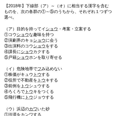
【2018年】下線部（ア）～（オ）に相当する漢字を含む
ものを、次の各群の①～⑤のうちから、それぞれ１つずつ
選べ。
（ア）目的を持ってイ
ショウ
・考案・立案する
①コウ
ショウ
な趣味を持つ
②演劇界のキョ
ショウ
に会う
③出演料のコウ
ショウ
をする
④課長に
ショウ
カクする
⑤戸籍
ショウ
ホンを取り寄せる
（イ）危険地帯で
フ
み込めない
①株価がキュウ
トウ
する
②役所で不動産を
トウ
キする
③前例を
トウ
シュウする
④ろくろで
トウ
キをつくる
⑤飛行機に
トウ
ジョウする
（ウ）浜辺の
カワ
いた砂
①渋滞を
カン
ワする