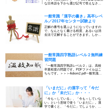
な日本語を下から選び記号で答えなさ
い。１．彼女の病状は（ ）快復に
向かっている。Ａ 薄紙を剥ぐように
Ｂ 薄皮を剥ぐように２．あんな裏切り方
一般常識「漢字の書き」高卒レベ
をされると、彼が（ ...
ル／2017年センター試験より
正解の番号を選ぶようになっていますの
で、なんとなく書ける程度、あるいは消
去法で正解することができます。しか
し、正解でないものも含めて、全て書い
てみましょう。漢字の書き取り 2017年
センター試験より【2017年】下線部
（ア）～（オ）に相当す...
一般常識四字熟語レベル２無料練
習問題
「一般常識四字熟語レベル２」は、高校
卒業程度の問題です。PDFファイルはこ
ちらです。＞＞＞4idiom2.pdf一般常識四
字熟語レベル２問題１．次のカタカナを
漢字に直し、四字熟語を完成させなさ
い。①一キ一ユウ②一チョウ一セキ③危
「いまだに」の漢字って「今だ
機一パツ④自...
に」か「未だに」か・・・
「今も～している」、「今も～していな
い」という意味で使う「いまだに」。漢
字で書くと、「今だに」でしょうか、