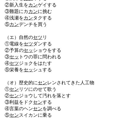
②新入生を
カン
ゲイする
③難題にカ
カン
に挑む
④浅瀬を
カン
タクする
⑤
カン
デンチを買う
（エ）自然の
セツ
リ
①電線を
セツ
ダンする
②予算の
セッ
ショウをする
③
セッ
トウの罪に問われる
④
セツ
ジョクをはたす
⑤栄養を
セッ
シュする
（オ）歴史的に
セン
レンされてきた人工物
①
セン
リツにのせて歌う
②
セン
ジョウして汚れを落とす
③利益をドク
セン
する
④言葉のヘン
セン
を調べる
⑤
セン
スイカンに乗る