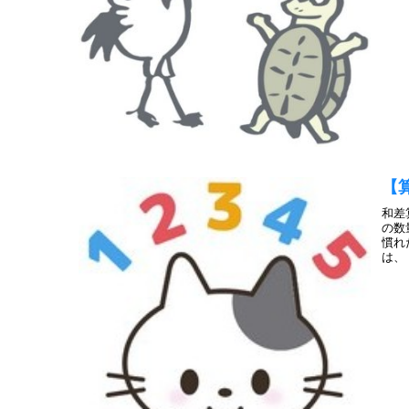
【
和差
の数
慣れ
は、