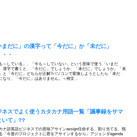
いまだに」の漢字って「今だに」か「未だに」
・・・
も～している」、「今も～していない」という意味で使う「いまだ
。漢字で書くと、「今だに」でしょうか、「未だに」でしょうか。「未
」と「今だに」どちらが正解?パソコンで変換しようとしたら「未だ
になり、「今だに」はありません。＜例文...
ジネスでよく使うカタカナ用語一覧「議事録をサマ
といて」??
カナ語英語ビジネスでの意味アサインassign任命する、割り当てる、指
る「今度のプロジェクトに君をアサインするから」アジェンダagenda