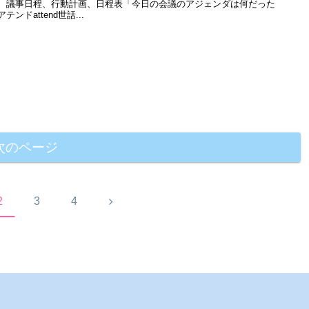
、議事日程、行動計画、日程表「今日の会議のアジェンダは何だった
テンドattend世話...
次のページ
次
2
3
4
へ