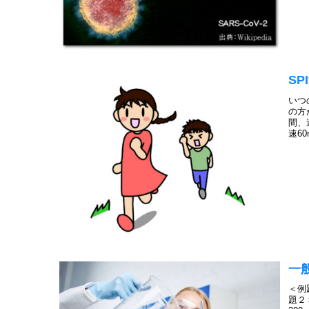
S
いつ
の方
間、
速6
一
＜例
題２