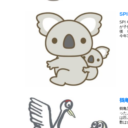
S
SP
が子
後 
今年
鶴
鶴亀
った
は匹
数は