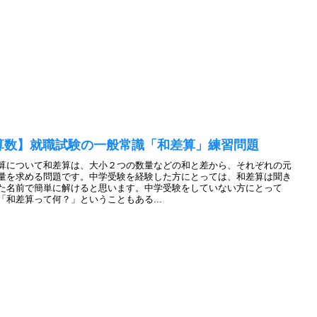
算数】就職試験の一般常識「和差算」練習問題
算について和差算は、大小２つの数量などの和と差から、それぞれの元
量を求める問題です。中学受験を経験した方にとっては、和差算は聞き
た名前で簡単に解けると思います。中学受験をしていない方にとって
「和差算って何？」ということもある...