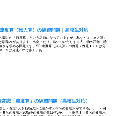
PI速度算（旅人算）の練習問題｜高校生対応
の間にか「速度算」という名前になっていますが、私などは「旅人算」
が馴染みがあります。出会ったり、追いついたりする人・物の距離、時
速さを求める問題です。SPI速度算（旅人算）の例題＜例題１＞Ｐは分
0m、Ｓは分速70mで歩く。あ...
般常識「濃度算」の練習問題（高校生対応）
題１＞食塩40gを120gの水に溶かすと何％の食塩水ができるか。 ＜例
＞５％の食塩水200g中の食塩の量は何gか。 ＜例題３＞５％の食塩水