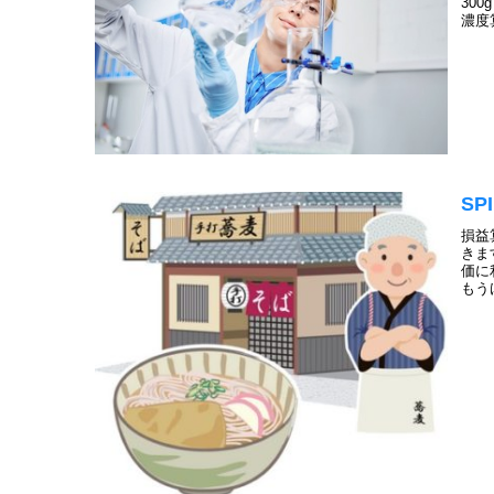
30
濃度
S
損益
きま
価に
もう