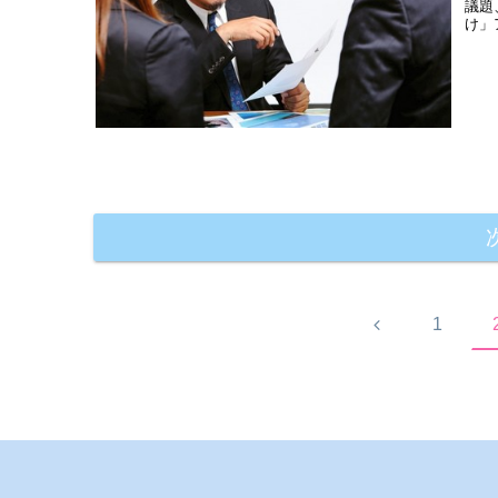
議題
け」ア
前
1
へ