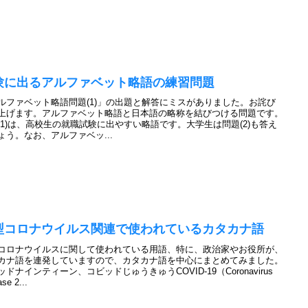
験に出るアルファベット略語の練習問題
ルファベット略語問題(1)」の出題と解答にミスがありました。お詫び
上げます。アルファベット略語と日本語の略称を結びつける問題です。
(1)は、高校生の就職試験に出やすい略語です。大学生は問題(2)も答え
ょう。なお、アルファベッ...
型コロナウイルス関連で使われているカタカナ語
コロナウイルスに関して使われている用語、特に、政治家やお役所が、
カナ語を連発していますので、カタカナ語を中心にまとめてみました。
ッドナインティーン、コビッドじゅうきゅうCOVID-19（Coronavirus
se 2...