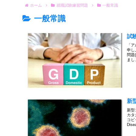
ホーム
就職試験練習問題
一般常識
一般常識
試
「ア
申し
問題
まし
新
新型
カタ
コビ
Disea