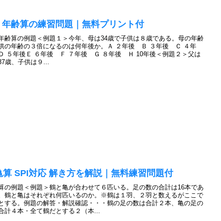
PI 年齢算の練習問題｜無料プリント付
I 年齢算の例題＜例題１＞今年、母は34歳で子供は８歳である。母の年齢
供の年齢の３倍になるのは何年後か。Ａ ２年後 Ｂ ３年後 Ｃ ４年
Ｄ ５年後Ｅ ６年後 Ｆ ７年後 Ｇ ８年後 Ｈ 10年後＜例題２＞父は
37歳、子供は９...
亀算 SPI対応 解き方を解説｜無料練習問題付
算の例題＜例題＞鶴と亀が合わせて６匹いる。足の数の合計は16本であ
。鶴と亀はそれぞれ何匹いるのか。※鶴は１羽、２羽と数えるがここで
とする。例題の解答・解説確認・・・鶴の足の数は合計２本、亀の足の
合計４本・全て鶴だとする２（本...