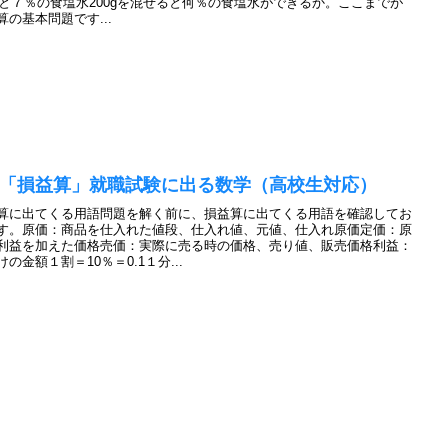
0gと７％の食塩水200gを混ぜると何％の食塩水ができるか。ここまでが
算の基本問題です...
PI「損益算」就職試験に出る数学（高校生対応）
算に出てくる用語問題を解く前に、損益算に出てくる用語を確認してお
す。原価：商品を仕入れた値段、仕入れ値、元値、仕入れ原価定価：原
利益を加えた価格売価：実際に売る時の価格、売り値、販売価格利益：
けの金額１割＝10％＝0.1１分...