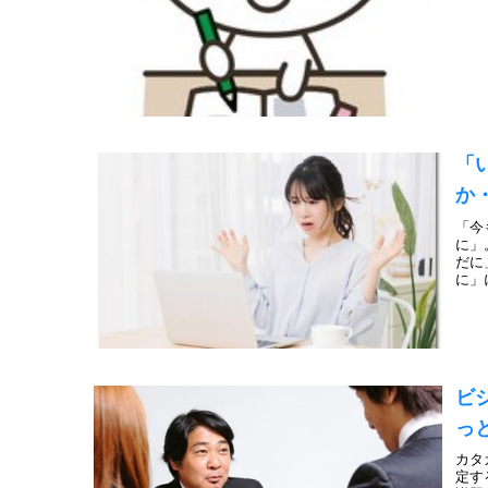
「
か
「今
に」
だに
に」
ビ
っ
カタ
定す